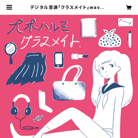
デジタル音源「クラスメイト」wav il
oveyou/透明教室/幻想の華/Live f
or joy/Wendy | 大木荘１０１