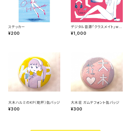
ステッカー
デジタル音源「クラスメイト」wa
v iloveyou/透明教室/幻想の
¥200
¥1,000
華/Live for joy/Wendy
大木ハルミのKP（乾杯）缶バッジ
大木荘 ガムテフォント缶バッジ
¥300
¥300