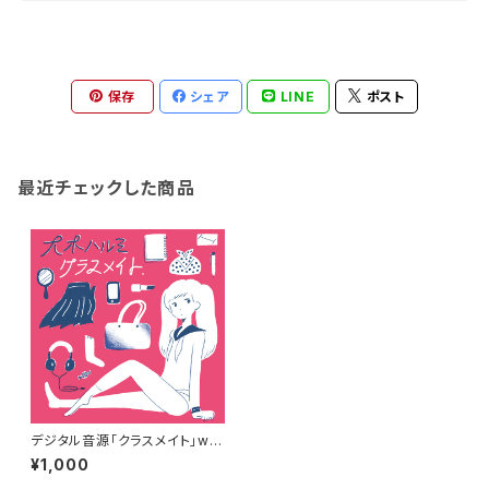
保存
シェア
LINE
ポスト
最近チェックした商品
デジタル音源「クラスメイト」wa
v iloveyou/透明教室/幻想の
¥1,000
華/Live for joy/Wendy