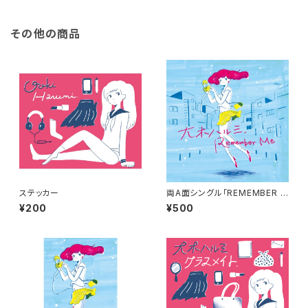
その他の商品
ステッカー
両A面シングル「REMEMBER M
E」 Warp/ノットリノットラレ
¥200
¥500