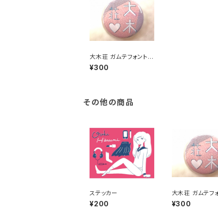
大木荘 ガムテフォント缶
バッジ
¥300
その他の商品
ステッカー
大木荘 ガムテフ
バッジ
¥200
¥300