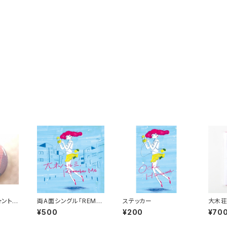
ォント缶
両A面シングル「REME
ステッカー
大木荘
MBER ME」 Warp/ノ
¥500
¥200
¥70
ットリノットラレ