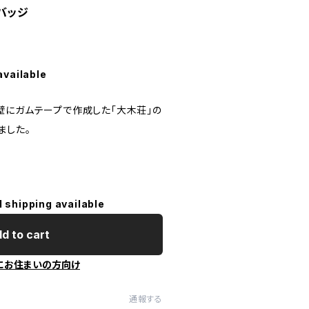
バッジ
available
壁にガムテープで作成した「大木荘」の
ました。
l shipping available
d to cart
にお住まいの方向け
通報する