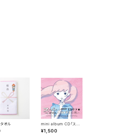
タオル
mini album CD「スー
パーミラクルウルトラエ
0
¥1,500
クストラ片思い」sakur
a/純情写真/テレフォン