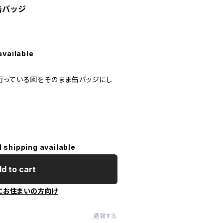
缶バッジ
available
行っている図をそのまま缶バッジにし
l shipping available
d to cart
にお住まいの方向け
通報する