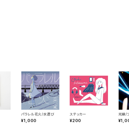
パラレル花火/水遊び
ステッカー
光線/
チ
¥1,000
¥200
¥1,0