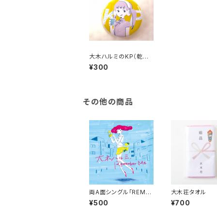
大木ハルミのKP（乾杯）
缶バッジ
¥300
その他の商品
両A面シングル「REME
大木荘タオル
MBER ME」 Warp/ノ
¥500
¥700
ットリノットラレ