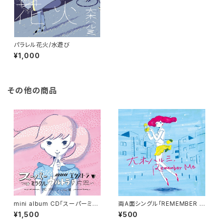
パラレル花火/水遊び
¥1,000
その他の商品
mini album CD「スーパーミラ
両A面シングル「REMEMBER M
クルウルトラエクストラ片思い」s
E」 Warp/ノットリノットラレ
¥1,500
¥500
akura/純情写真/テレフォンボ