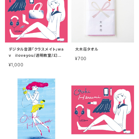
デジタル音源「クラスメイト」wa
大木荘タオル
v iloveyou/透明教室/幻想
¥700
の華/Live for joy/Wendy
¥1,000