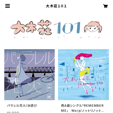
大木荘１０１
パラレル花火/水遊び
両A面シングル「REMEMBER
ME」 Warp/ノットリノットラ