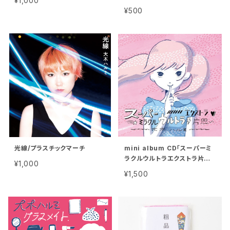
¥1,000
レ
¥500
光線/プラスチックマーチ
mini album CD「スーパーミ
ラクルウルトラエクストラ片思
¥1,000
い」sakura/純情写真/テレフォ
¥1,500
ンボーイテレフォンガール/sic
k